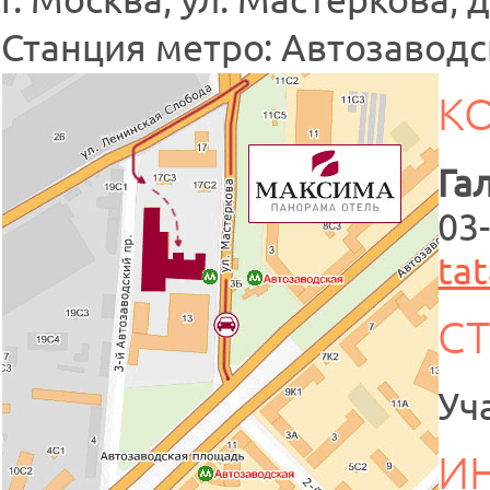
Станция метро: Автозаводс
К
Га
03-
ta
С
Уч
И